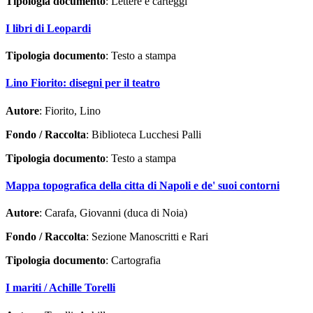
Tipologia documento
: Lettere e carteggi
I libri di Leopardi
Tipologia documento
: Testo a stampa
Lino Fiorito: disegni per il teatro
Autore
: Fiorito, Lino
Fondo / Raccolta
: Biblioteca Lucchesi Palli
Tipologia documento
: Testo a stampa
Mappa topografica della citta di Napoli e de' suoi contorni
Autore
: Carafa, Giovanni (duca di Noia)
Fondo / Raccolta
: Sezione Manoscritti e Rari
Tipologia documento
: Cartografia
I mariti / Achille Torelli