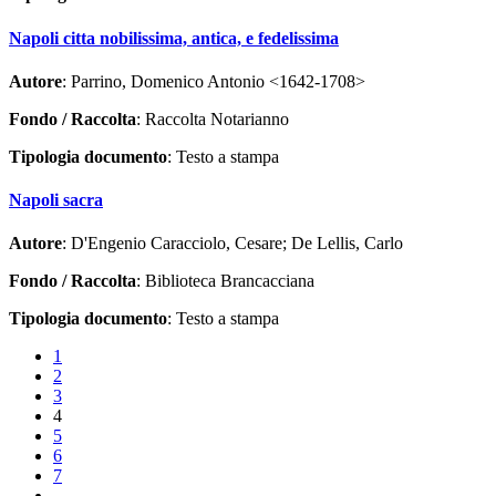
Napoli citta nobilissima, antica, e fedelissima
Autore
: Parrino, Domenico Antonio <1642-1708>
Fondo / Raccolta
: Raccolta Notarianno
Tipologia documento
: Testo a stampa
Napoli sacra
Autore
: D'Engenio Caracciolo, Cesare; De Lellis, Carlo
Fondo / Raccolta
: Biblioteca Brancacciana
Tipologia documento
: Testo a stampa
1
2
3
4
5
6
7