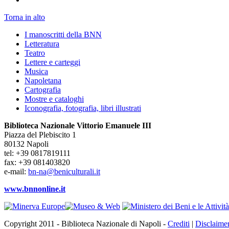
Torna in alto
I manoscritti della BNN
Letteratura
Teatro
Lettere e carteggi
Musica
Napoletana
Cartografia
Mostre e cataloghi
Iconografia, fotografia, libri illustrati
Biblioteca Nazionale Vittorio Emanuele III
Piazza del Plebiscito 1
80132 Napoli
tel: +39 0817819111
fax: +39 081403820
e-mail:
bn-na@beniculturali.it
www.bnnonline.it
Copyright 2011 - Biblioteca Nazionale di Napoli -
Crediti
|
Disclaime