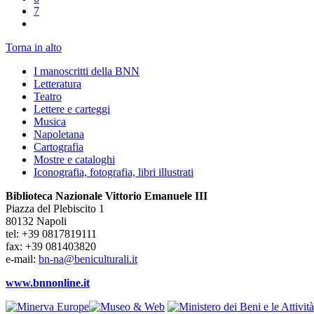
7
Torna in alto
I manoscritti della BNN
Letteratura
Teatro
Lettere e carteggi
Musica
Napoletana
Cartografia
Mostre e cataloghi
Iconografia, fotografia, libri illustrati
Biblioteca Nazionale Vittorio Emanuele III
Piazza del Plebiscito 1
80132 Napoli
tel: +39 0817819111
fax: +39 081403820
e-mail:
bn-na@beniculturali.it
www.bnnonline.it