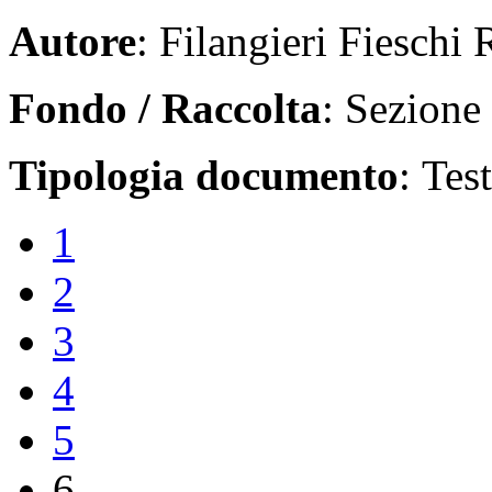
Autore
: Filangieri Fieschi 
Fondo / Raccolta
: Sezione
Tipologia documento
: Tes
1
2
3
4
5
6